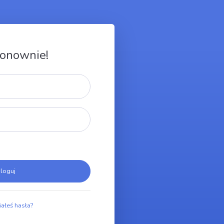
ponownie!
loguj
ałeś hasła?